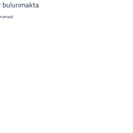
r bulunmakta
unamadı