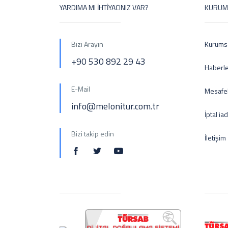
YARDIMA MI İHTİYACINIZ VAR?
KURUM
Bizi Arayın
Kurums
+90 530 892 29 43
Haberl
E-Mail
Mesafel
info@melonitur.com.tr
İptal ia
Bizi takip edin
İletişim