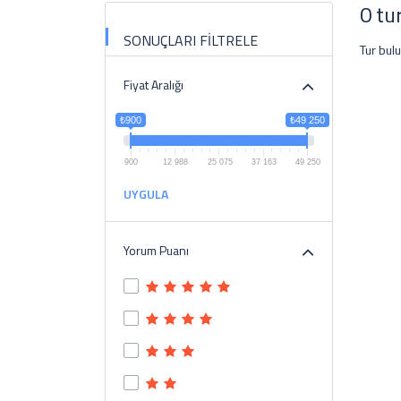
0 tu
SONUÇLARI FİLTRELE
Tur bul
Fiyat Aralığı
₺900
₺49 250
900
12 988
25 075
37 163
49 250
UYGULA
Yorum Puanı