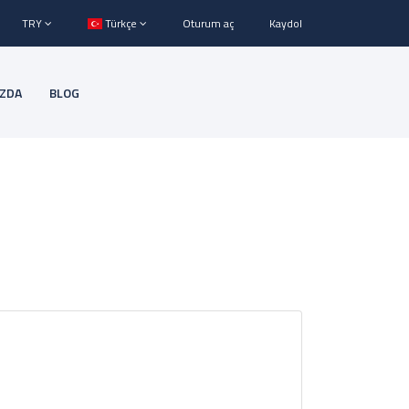
TRY
Türkçe
Oturum aç
Kaydol
IZDA
BLOG