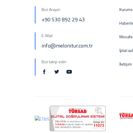
Bizi Arayın
Kurums
+90 530 892 29 43
Haberl
E-Mail
Mesafel
info@melonitur.com.tr
İptal ia
Bizi takip edin
İletişim