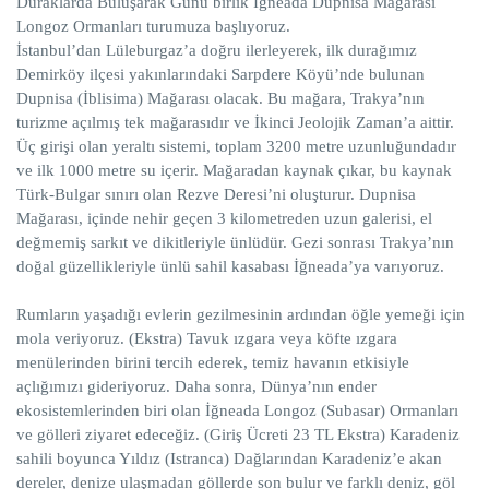
Duraklarda Buluşarak Günü birlik İğneada Dupnisa Mağarası
Longoz Ormanları turumuza başlıyoruz.
İstanbul’dan Lüleburgaz’a doğru ilerleyerek, ilk durağımız
Demirköy ilçesi yakınlarındaki Sarpdere Köyü’nde bulunan
Dupnisa (İblisima) Mağarası olacak. Bu mağara, Trakya’nın
turizme açılmış tek mağarasıdır ve İkinci Jeolojik Zaman’a aittir.
Üç girişi olan yeraltı sistemi, toplam 3200 metre uzunluğundadır
ve ilk 1000 metre su içerir. Mağaradan kaynak çıkar, bu kaynak
Türk-Bulgar sınırı olan Rezve Deresi’ni oluşturur. Dupnisa
Mağarası, içinde nehir geçen 3 kilometreden uzun galerisi, el
değmemiş sarkıt ve dikitleriyle ünlüdür. Gezi sonrası Trakya’nın
doğal güzellikleriyle ünlü sahil kasabası İğneada’ya varıyoruz.
Rumların yaşadığı evlerin gezilmesinin ardından öğle yemeği için
mola veriyoruz. (Ekstra) Tavuk ızgara veya köfte ızgara
menülerinden birini tercih ederek, temiz havanın etkisiyle
açlığımızı gideriyoruz. Daha sonra, Dünya’nın ender
ekosistemlerinden biri olan İğneada Longoz (Subasar) Ormanları
ve gölleri ziyaret edeceğiz. (Giriş Ücreti 23 TL Ekstra) Karadeniz
sahili boyunca Yıldız (Istranca) Dağlarından Karadeniz’e akan
dereler, denize ulaşmadan göllerde son bulur ve farklı deniz, göl