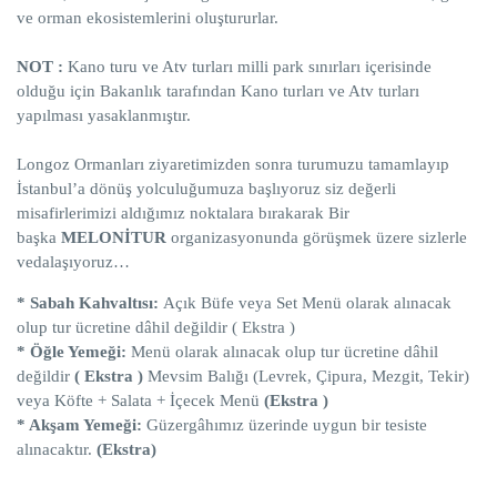
ve orman ekosistemlerini oluştururlar.
NOT :
Kano turu ve Atv turları milli park sınırları içerisinde
olduğu için Bakanlık tarafından Kano turları ve Atv turları
yapılması yasaklanmıştır.
Longoz Ormanları ziyaretimizden sonra turumuzu tamamlayıp
İstanbul’a dönüş yolculuğumuza başlıyoruz siz değerli
misafirlerimizi aldığımız noktalara bırakarak Bir
başka
MELONİTUR
organizasyonunda görüşmek üzere sizlerle
vedalaşıyoruz…
* Sabah Kahvaltısı:
Açık Büfe veya Set Menü olarak alınacak
olup tur ücretine dâhil değildir ( Ekstra )
* Öğle Yemeği:
Menü olarak alınacak olup tur ücretine dâhil
değildir
( Ekstra )
Mevsim Balığı (Levrek, Çipura, Mezgit, Tekir)
veya Köfte + Salata + İçecek Menü
(Ekstra )
* Akşam Yemeği:
Güzergâhımız üzerinde uygun bir tesiste
alınacaktır.
(Ekstra)