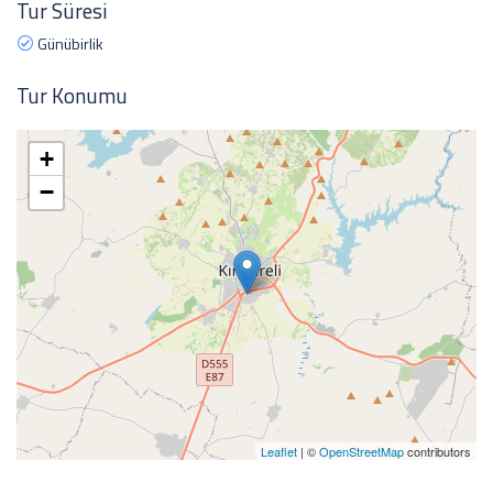
Tur Süresi
Günübirlik
Tur Konumu
+
−
Leaflet
| ©
OpenStreetMap
contributors