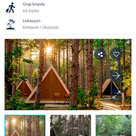
Grup boyutu
45 kişiler
Lokasyon
Kırklareli / Otobüslü