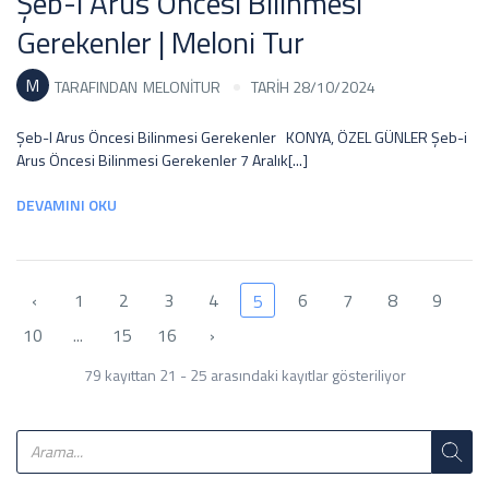
Şeb-i Arus Öncesi Bilinmesi
Gerekenler | Meloni Tur
M
TARAFINDAN
MELONITUR
TARİH 28/10/2024
Şeb-I Arus Öncesi Bilinmesi Gerekenler KONYA, ÖZEL GÜNLER Şeb-i
Arus Öncesi Bilinmesi Gerekenler 7 Aralık[...]
DEVAMINI OKU
‹
1
2
3
4
6
7
8
9
5
10
...
15
16
›
79 kayıttan 21 - 25 arasındaki kayıtlar gösteriliyor