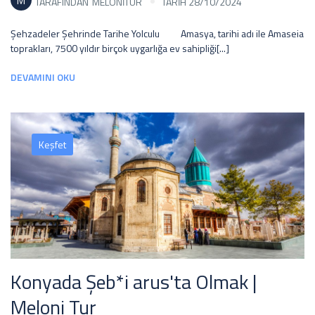
M
TARAFINDAN
MELONITUR
TARİH 28/10/2024
Şehzadeler Şehrinde Tarihe Yolculu Amasya, tarihi adı ile Amaseia
toprakları, 7500 yıldır birçok uygarlığa ev sahipliği[...]
DEVAMINI OKU
Keşfet
Konyada Şeb*i arus'ta Olmak |
Meloni Tur