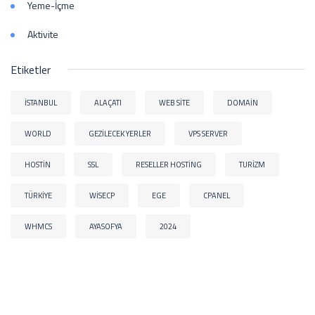
Yeme-İçme
Aktivite
Etiketler
İSTANBUL
ALAÇATI
WEB SITE
DOMAIN
WORLD
GEZILECEK YERLER
VPS SERVER
HOSTIN
SSL
RESELLER HOSTING
TURIZM
TÜRKIYE
WISECP
EGE
CPANEL
WHMCS
AYASOFYA
2024