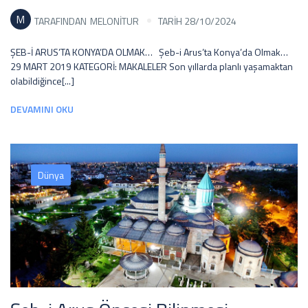
M
TARAFINDAN
MELONITUR
TARİH 28/10/2024
ŞEB-İ ARUS’TA KONYA’DA OLMAK… Şeb-i Arus’ta Konya’da Olmak…
29 MART 2019 KATEGORİ: MAKALELER Son yıllarda planlı yaşamaktan
olabildiğince[...]
DEVAMINI OKU
Dünya