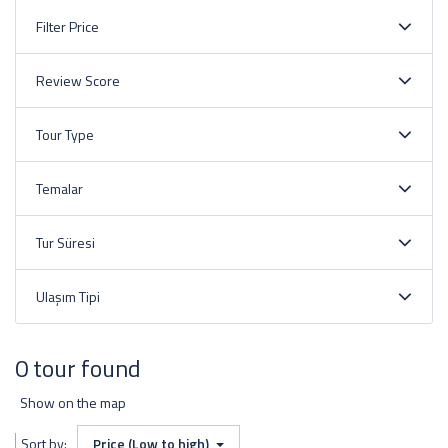
Filter Price
Review Score
Tour Type
Temalar
Tur Süresi
Ulaşım Tipi
0 tour found
Show on the map
Sort by:
Price (Low to high)