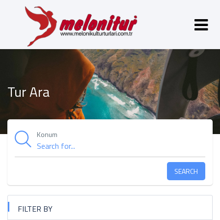
Tur Ara
Konum
SEARCH
FILTER BY