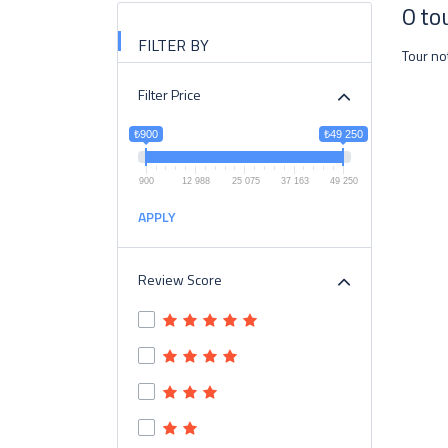
0 to
FILTER BY
Tour no
Filter Price
₺900
₺49 250
900
12 988
25 075
37 163
49 250
APPLY
Review Score