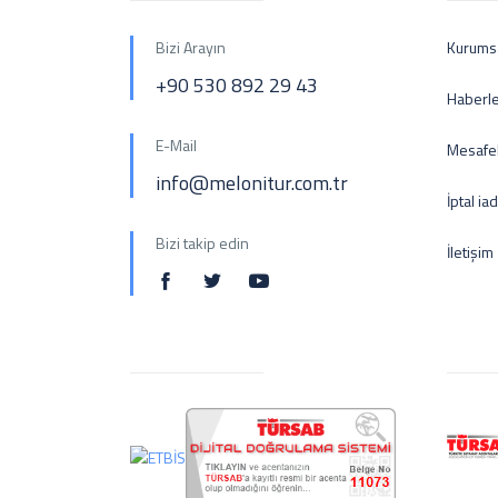
Bizi Arayın
Kurums
+90 530 892 29 43
Haberl
E-Mail
Mesafel
info@melonitur.com.tr
İptal ia
Bizi takip edin
İletişim