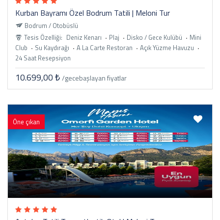
Kurban Bayramı Özel Bodrum Tatili | Meloni Tur
Bodrum / Otobüslü
Tesis Özelliği:
Deniz Kenarı
Plaj
Disko / Gece Kulübü
Mini
Club
Su Kaydırağı
A La Carte Restoran
Açık Yüzme Havuzu
24 Saat Resepsiyon
10.699,00 ₺
/gece
başlayan fiyatlar
Öne çıkan