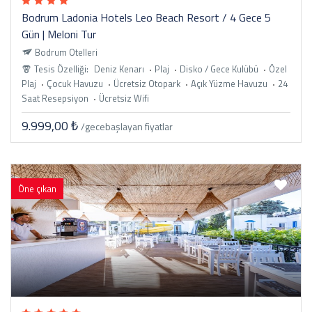
Bodrum Ladonia Hotels Leo Beach Resort / 4 Gece 5
Gün | Meloni Tur
Bodrum Otelleri
Tesis Özelliği:
Deniz Kenarı
Plaj
Disko / Gece Kulübü
Özel
Plaj
Çocuk Havuzu
Ücretsiz Otopark
Açık Yüzme Havuzu
24
Saat Resepsiyon
Ücretsiz Wifi
9.999,00 ₺
/gece
başlayan fiyatlar
Öne çıkan