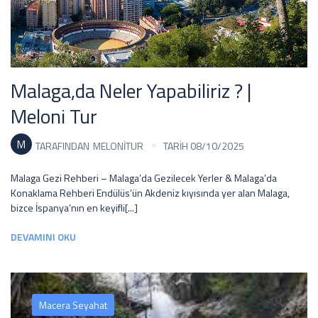
Malaga,da Neler Yapabiliriz ? |
Meloni Tur
M
TARAFINDAN
MELONITUR
TARİH 08/10/2025
Malaga Gezi Rehberi – Malaga’da Gezilecek Yerler & Malaga’da
Konaklama Rehberi Endülüs’ün Akdeniz kıyısında yer alan Malaga,
bizce İspanya’nın en keyifli[...]
DEVAMINI OKU
Macera Seyahat