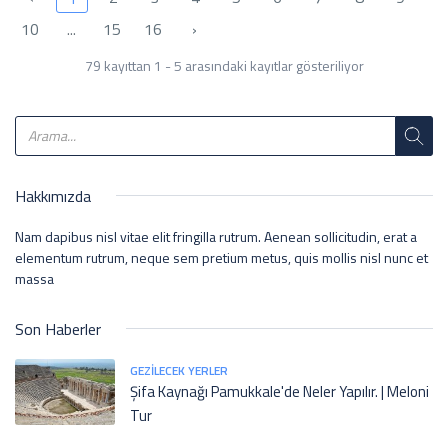
10
...
15
16
›
79 kayıttan 1 - 5 arasındaki kayıtlar gösteriliyor
Hakkımızda
Nam dapibus nisl vitae elit fringilla rutrum. Aenean sollicitudin, erat a
elementum rutrum, neque sem pretium metus, quis mollis nisl nunc et
massa
Son Haberler
GEZILECEK YERLER
Şifa Kaynağı Pamukkale'de Neler Yapılır. | Meloni
Tur