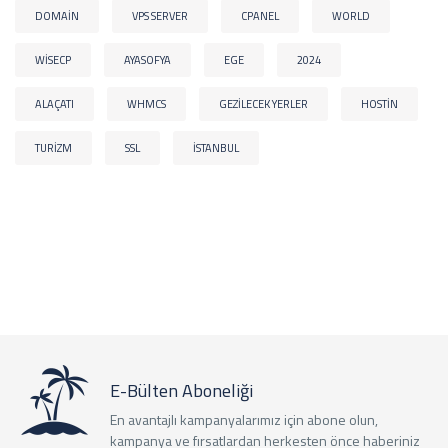
DOMAIN
VPS SERVER
CPANEL
WORLD
WISECP
AYASOFYA
EGE
2024
ALAÇATI
WHMCS
GEZILECEK YERLER
HOSTIN
TURIZM
SSL
İSTANBUL
E-Bülten Aboneliği
En avantajlı kampanyalarımız için abone olun,
kampanya ve fırsatlardan herkesten önce haberiniz