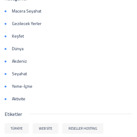
Macera Seyahat
Gezilecek Yerler
Keşfet
Dünya
Akdeniz
Seyahat
Yeme-İçme
Aktivite
Etiketler
TÜRKIYE
WEB SITE
RESELLER HOSTING