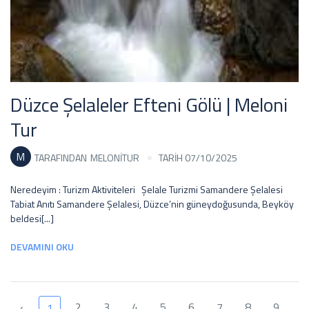
Düzce Şelaleler Efteni Gölü | Meloni
Tur
M
TARAFINDAN
MELONITUR
TARİH 07/10/2025
Neredeyim : Turizm Aktiviteleri Şelale Turizmi Samandere Şelalesi
Tabiat Anıtı Samandere Şelalesi, Düzce’nin güneydoğusunda, Beyköy
beldesi[...]
DEVAMINI OKU
‹
2
3
4
5
6
7
8
9
1