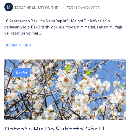
M
TARAFINDAN
MELONITUR
TARİH 01/02/2026
6 Azerbaycan Bakü’de Neler Yapılır? | Meloni Tur Kafkaslar’ın
parlayan yıldızı Bakü, tarihi dokusu, modern mimarisi, zengin mutfağı
ve Hazar Denizi’ne[...]
DEVAMINI OKU
Keşfet
Datça'yı Bir De Şubatta Gör ! |