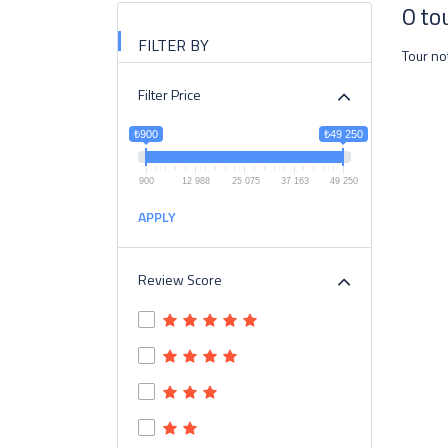
0 to
FILTER BY
Tour no
Filter Price
₺900
₺49 250
900
12 988
25 075
37 163
49 250
APPLY
Review Score