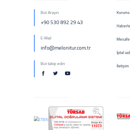
Bizi Arayın
Kurums
+90 530 892 29 43
Haberl
E-Mail
Mesafel
info@melonitur.com.tr
İptal ia
Bizi takip edin
İletişim