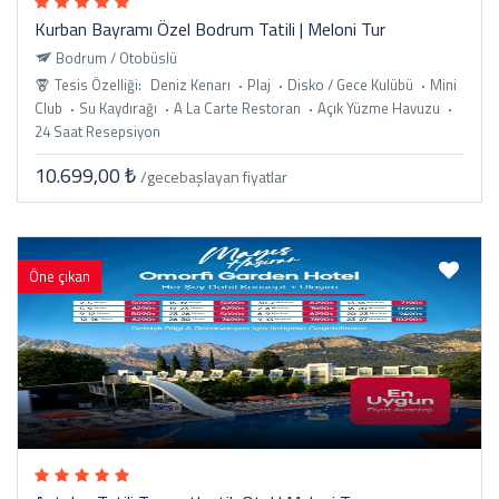
Kurban Bayramı Özel Bodrum Tatili | Meloni Tur
Bodrum / Otobüslü
Tesis Özelliği:
Deniz Kenarı
Plaj
Disko / Gece Kulübü
Mini
Club
Su Kaydırağı
A La Carte Restoran
Açık Yüzme Havuzu
24 Saat Resepsiyon
10.699,00 ₺
/gece
başlayan fiyatlar
Öne çıkan