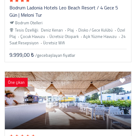
Bodrum Ladonia Hotels Leo Beach Resort / 4 Gece 5
Gün | Meloni Tur
Bodrum Otelleri
Tesis Özelliği:
Deniz Kenarı
Plaj
Disko / Gece Kulübü
Özel
Plaj
Çocuk Havuzu
Ücretsiz Otopark
Açık Yüzme Havuzu
24
Saat Resepsiyon
Ücretsiz Wifi
9.999,00 ₺
/gece
başlayan fiyatlar
Öne çıkan